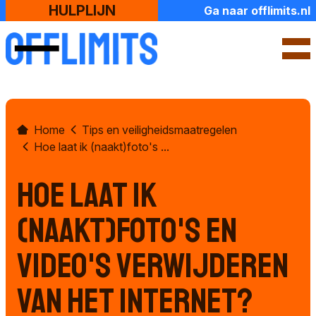
HULPLIJN
Ga naar offlimits.nl
SLUIT
Home
Tips en veiligheidsmaatregelen
Over ons
Hoe laat ik (naakt)foto's ...
Contact en openingstijden
Hoe laat ik
Ik zoek hulp
(naakt)foto's en
Check jouw situatie
video's verwijderen
Naar de politie
van het internet?