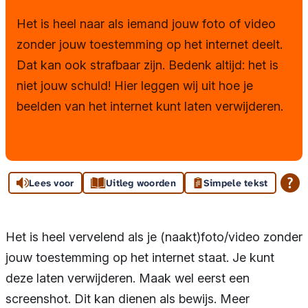
Ouders en onderwijs
Het is heel naar als iemand jouw foto of video
Tips en maatregelen
zonder jouw toestemming op het internet deelt.
Dat kan ook strafbaar zijn. Bedenk altijd: het is
Handleidingen
niet jouw schuld! Hier leggen wij uit hoe je
Herstellen na misbruik
beelden van het internet kunt laten verwijderen.
Andere instanties
Toolkit
Lees voor
Uitleg woorden
Simpele tekst
Huisregels
Het is heel vervelend als je (naakt)foto/video zonder
jouw toestemming op het internet staat. Je kunt
deze laten verwijderen. Maak wel eerst een
screenshot. Dit kan dienen als bewijs. Meer