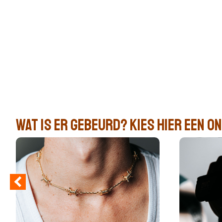
Wij zijn er voor je
Tips en m
Herstelle
Toolkit
Wat is er gebeurd? kies hier een 
Zoek