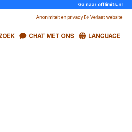
Ga naar offlimits.nl
Anonimiteit en privacy
Verlaat website
ZOEK
CHAT MET ONS
LANGUAGE
SLUIT
stijden
meegemaakt? Of iemand in je
We luisteren, geven praktische hulp
e
ratis en anoniem met ons chatten,
js