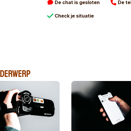
De chat is gesloten
De te
.
aatregelen
Handleidingen
Check je situatie
n na misbruik
Andere instanties
Huisregels
onderwerp