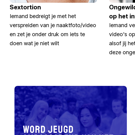
Sextortion
Ongewild
op het i
Iemand bedreigt je met het
verspreiden van je naaktfoto/video
Iemand ver
en zet je onder druk om iets te
video's op
doen wat je niet wilt
alsof jij h
deze onge