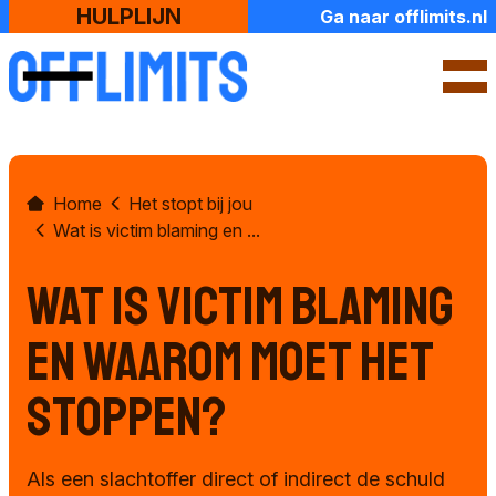
HULPLIJN
Ga naar offlimits.nl
SLUIT
Home
Het stopt bij jou
Over ons
Wat is victim blaming en ...
Contact en openingstijden
Wat is victim blaming
Ik zoek hulp
en waarom moet het
Check jouw situatie
stoppen?
Naar de politie
Als een slachtoffer direct of indirect de schuld