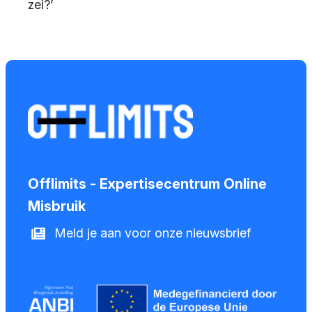
zei?’
Offlimits - Expertisecentrum Online
Misbruik
Meld je aan voor onze nieuwsbrief