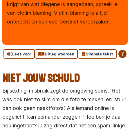
Ouders en onderwijs
krijgt van wat diegene is aangedaan, spreek je
van victim blaming. Victim blaming is altijd
Tips en maatregelen
onterecht en kan veel verdriet veroorzaken.
Handleidingen
Herstellen na misbruik
Lees voor
Uitleg woorden
Simpele tekst
Andere instanties
Toolkit
Niet jouw schuld
Huisregels
Bij sexting-misbruik zegt de omgeving soms: ‘Het
was ook niet zo slim om die foto te maken’ en ‘stuur
dan ook geen naaktfoto’s’. Als iemand online is
opgelicht, kan een ander zeggen: ‘Hoe ben je daar
nou ingetrapt? Ik zag direct dat het een spam-linkje