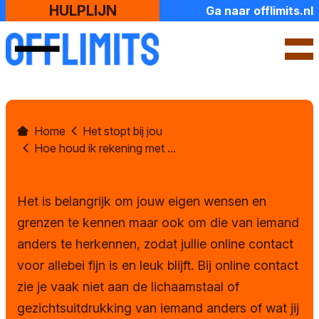
HULPLIJN
Ga naar offlimits.nl
SLUIT
Home
Het stopt bij jou
Over ons
Hoe houd ik rekening met ...
Contact en openingstijden
Het is belangrijk om jouw eigen wensen en
Ik zoek hulp
grenzen te kennen maar ook om die van iemand
anders te herkennen, zodat jullie online contact
Check jouw situatie
voor allebei fijn is en leuk blijft. Bij online contact
Naar de politie
zie je vaak niet aan de lichaamstaal of
gezichtsuitdrukking van iemand anders of wat jij