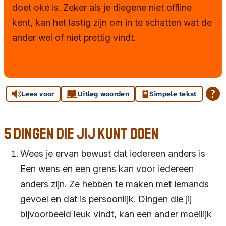
Ouders en onderwijs
doet oké is. Zeker als je diegene niet offline
kent, kan het lastig zijn om in te schatten wat de
Tips en maatregelen
ander wel of niet prettig vindt.
Handleidingen
Herstellen na misbruik
Lees voor
Uitleg woorden
Simpele tekst
Andere instanties
Toolkit
5 dingen die jij kunt doen
Huisregels
Wees je ervan bewust dat iedereen anders is
Een wens en een grens kan voor iedereen
anders zijn. Ze hebben te maken met iemands
gevoel en dat is persoonlijk. Dingen die jij
bijvoorbeeld leuk vindt, kan een ander moeilijk