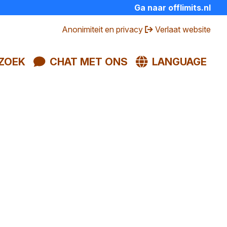
Ga naar offlimits.nl
Anonimiteit en privacy
Verlaat website
ZOEK
CHAT MET ONS
LANGUAGE
SLUIT
stijden
meegemaakt? Of iemand in je
We luisteren, geven praktische hulp
e
ratis en anoniem met ons chatten,
js