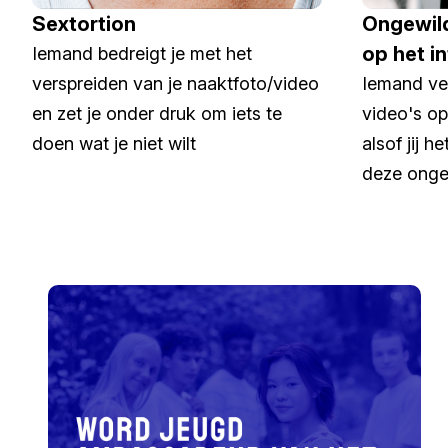
Sextortion
Ongewild
op het i
Iemand bedreigt je met het
verspreiden van je naaktfoto/video
Iemand ver
en zet je onder druk om iets te
video's op
doen wat je niet wilt
alsof jij h
deze onge