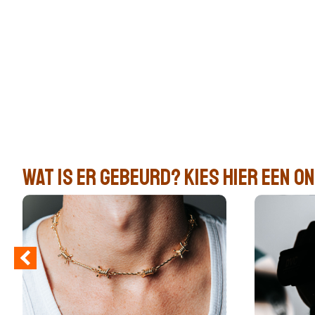
Wij zijn er voor je
Tips en m
Herstelle
Toolkit
Wat is er gebeurd? kies hier een 
Zoek