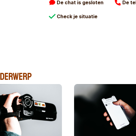
De chat is gesloten
De te
.
aatregelen
Handleidingen
Check je situatie
n na misbruik
Andere instanties
Huisregels
onderwerp