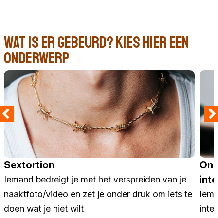
Wat is er gebeurd? kies hier een
onderwerp
Sextortion
Ong
int
Iemand bedreigt je met het verspreiden van je
naaktfoto/video en zet je onder druk om iets te
Iema
doen wat je niet wilt
inter